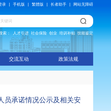
登录
|
手机版
|
繁體版
|
长者助手
|
网站无障碍
搜索：
人才引进
社会保险
创业
培训补贴
技能鉴定
交流互动
政策法规
格人员承诺情况公示及相关安