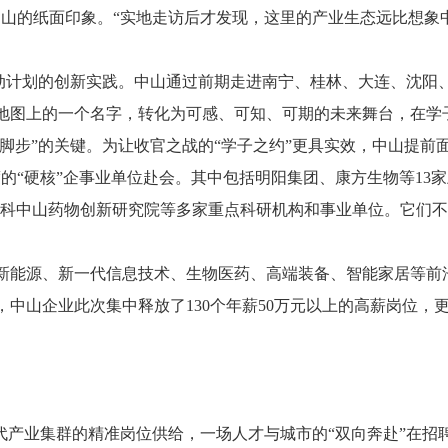
山的纸面印象。“实地走访后才发现，这里的产业生态远比想象中
”行动计划的创新实践。中山通过前期走进南宁、桂林、大连、沈
地图上的一个名字，转化为可感、可知、可期的未来舞台，在学子
下脚步”的关键。为让收官之战的“学子之约”更具实效，中山提前
度的“硬核”企事业单位赴会。其中包括明阳集团、康方生物等13
及中科中山药物创新研究院等多家重点科研机构和事业单位。它们
焦新能源、新一代信息技术、生物医药、高端装备、智能家居等前
中山企业此次集中释放了130个年薪50万元以上的高薪岗位，
代产业集群的精准岗位供给，一场人才与城市的“双向奔赴”在招