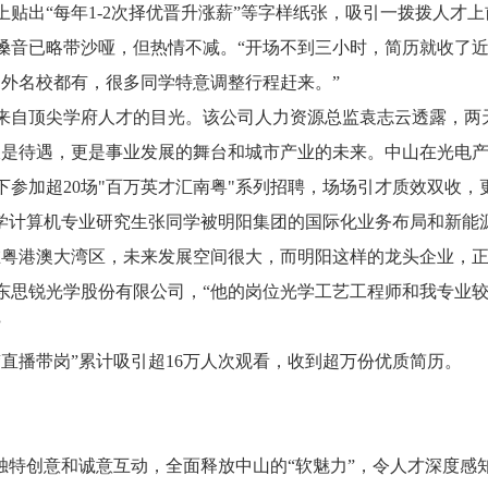
贴出“每年1-2次择优晋升涨薪”等字样纸张，吸引一拨拨人才
嗓音已略带沙哑，但热情不减。“开场不到三小时，简历就收了近
内外名校都有，很多同学特意调整行程赶来。”
来自顶尖学府人才的目光。该公司人力资源总监袁志云透露，两天
仅是待遇，更是事业发展的舞台和城市产业的未来。中山在光电产
参加超20场"百万英才汇南粤"系列招聘，场场引才质效双收
大学计算机专业研究生张同学被明阳集团的国际化业务布局和新能
在粤港澳大湾区，未来发展空间很大，而明阳这样的龙头企业，正
东思锐光学股份有限公司，“他的岗位光学工艺工程师和我专业
”
“直播带岗”累计吸引超16万人次观看，收到超万份优质简历。
独特创意和诚意互动，全面释放中山的“软魅力”，令人才深度感