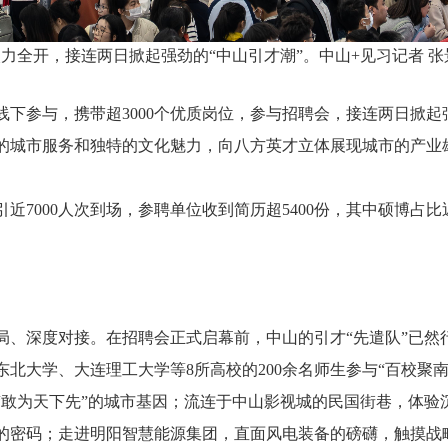
力全开，接连两日掀起强劲的“中山引才潮”。中山+见习记者 张
线下参与，携带超3000个优质岗位，参与招聘会，接连两日掀起强
的城市服务和独特的文化魅力，向八方英才立体展现城市的产业
近7000人次到场，参聘单位收到简历超5400份，其中硕博占比
局、深度对接。在招聘会正式启幕前，中山的引才“先遣队”已然
北大学、大连理工大学等8所高校的200余名师生参与“百校聚南
“敢为天下先”的城市基因；流连于中山影视城的民国街巷，体验
的密码；走进明阳智慧能源集团，直面风电装备的磅礴，触摸战略