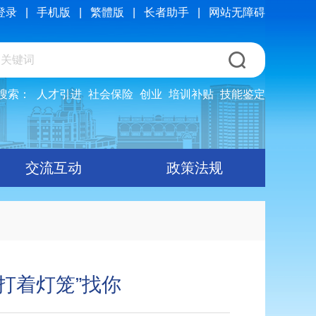
登录
|
手机版
|
繁體版
|
长者助手
|
网站无障碍
搜索：
人才引进
社会保险
创业
培训补贴
技能鉴定
交流互动
政策法规
打着灯笼”找你