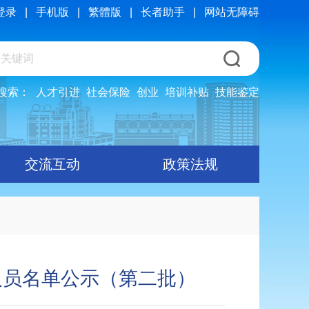
登录
|
手机版
|
繁體版
|
长者助手
|
网站无障碍
搜索：
人才引进
社会保险
创业
培训补贴
技能鉴定
交流互动
政策法规
人员名单公示（第二批）