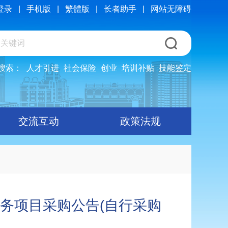
登录
|
手机版
|
繁體版
|
长者助手
|
网站无障碍
搜索：
人才引进
社会保险
创业
培训补贴
技能鉴定
交流互动
政策法规
服务项目采购公告(自行采购