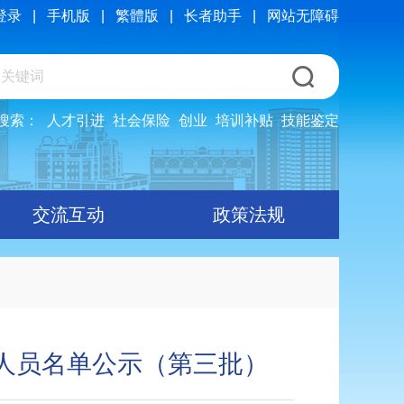
登录
|
手机版
|
繁體版
|
长者助手
|
网站无障碍
搜索：
人才引进
社会保险
创业
培训补贴
技能鉴定
交流互动
政策法规
用人员名单公示（第三批）