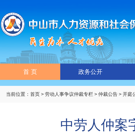
首 页
政务公开
当前位置：
首页
>
劳动人事争议仲裁专栏
>
仲裁公告
>
开庭
中劳人仲案字