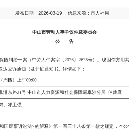
发布日期：2026-03-19
信息来源：市人社局
中山市劳动人事争议仲裁委员会
公 告
险纠纷一案（中劳人仲案字〔2026〕2635号）。现因你方
送达应诉通知书及开庭通知书。详情如下：
日（周四）上午09:00
阜港东路21号 中山市人力资源和社会保障局阜沙分局  仲裁庭
弟、邓卫强
民事诉讼法>的解释》第一百三十八条第一款之规定，本公告采用在http: