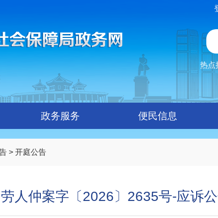
热点
政务服务
便民信息
告
>
开庭公告
劳人仲案字〔2026〕2635号-应诉