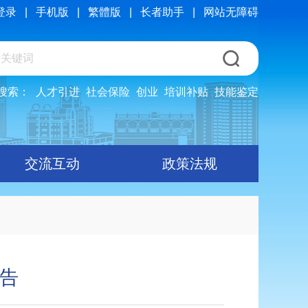
登录
|
手机版
|
繁體版
|
长者助手
|
网站无障碍
搜索：
人才引进
社会保险
创业
培训补贴
技能鉴定
交流互动
政策法规
公告