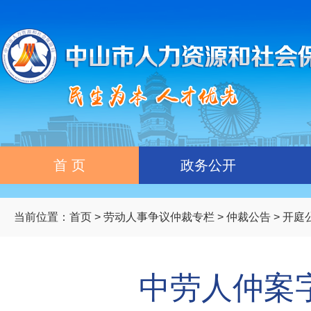
首 页
政务公开
当前位置：
首页
>
劳动人事争议仲裁专栏
>
仲裁公告
>
开庭
中劳人仲案字