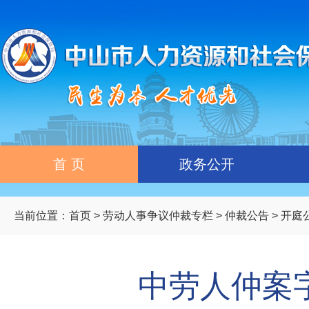
首 页
政务公开
当前位置：
首页
>
劳动人事争议仲裁专栏
>
仲裁公告
>
开庭
中劳人仲案字