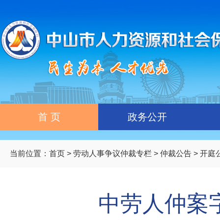
首 页
政务公开
当前位置：
首页
>
劳动人事争议仲裁专栏
>
仲裁公告
>
开庭
中劳人仲案字