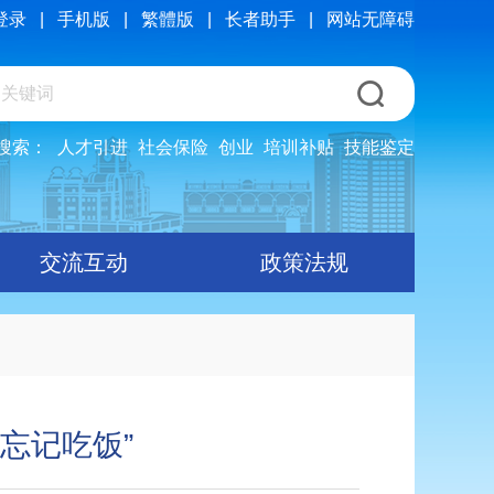
登录
|
手机版
|
繁體版
|
长者助手
|
网站无障碍
搜索：
人才引进
社会保险
创业
培训补贴
技能鉴定
交流互动
政策法规
忘记吃饭”