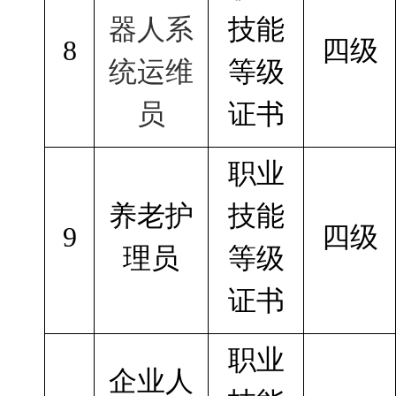
器人系
技能
8
四级
统运维
等级
员
证书
职业
养老护
技能
9
四级
理员
等级
证书
职业
企业人