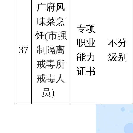
广府风
味菜烹
专项
饪
(市强
职业
不分
37
制隔离
能力
级别
戒毒所
证书
戒毒人
员
）