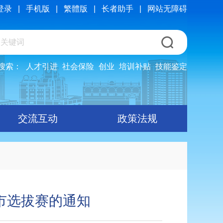
登录
|
手机版
|
繁體版
|
长者助手
|
网站无障碍
搜索：
人才引进
社会保险
创业
培训补贴
技能鉴定
交流互动
政策法规
市选拔赛的通知