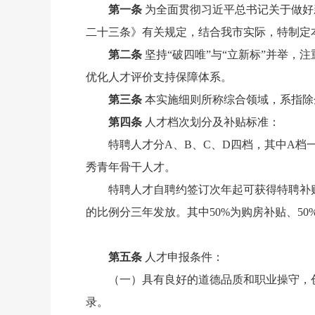
第一条
为全面贯彻习近平总书记关于做好
二十三条》有关规定，结合我市实际，特制定
第二条
坚持“破四唯”与“立新标”并举，
注
优化人才评价支持保障体系。
第三条
本实施细则所称综合领域，系指除
第四条
人才档次划分及补贴标准：
特聘人才分A、B、C、D四档，其中A
秀青年骨干人才。
特聘人才自聘约签订次年起可获得特聘补贴，
的比例分三年发放。其中50%为购房补贴、5
第五条
人才申报条件：
（一）具有良好的道德品质和职业操守，
录。