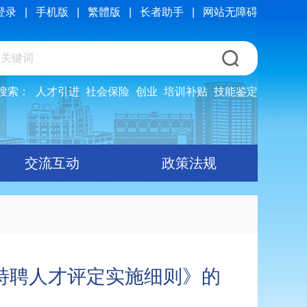
登录
|
手机版
|
繁體版
|
长者助手
|
网站无障碍
搜索：
人才引进
社会保险
创业
培训补贴
技能鉴定
交流互动
政策法规
特聘人才评定实施细则》的