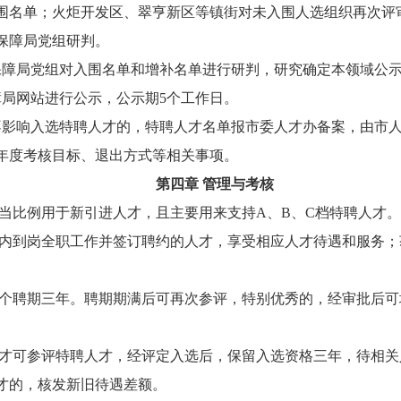
围名单；火炬开发区、翠亨新区等镇街对未入围人选组织再次评
保障局党组研判。
保障局党组对入围名单和增补名单进行研判，研究确定本领域公
障局网站进行公示，公示期5个工作日。
不影响入选特聘人才的，特聘人才名单报市委人才办备案，由市
年度考核目标、退出方式等相关事项。
第四章 管理与考核
当比例用于新引进人才，且主要用来支持A、B、C档特聘人才。
内到岗全职工作并签订聘约的人才，享受相应人才待遇和服务；
个聘期三年。聘期期满后可再次参评，特别优秀的，经审批后可
才可参评特聘人才，经评定入选后，保留入选资格三年，待相关
才的，核发新旧待遇差额。