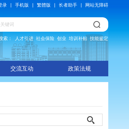
登录
|
手机版
|
繁體版
|
长者助手
|
网站无障碍
搜索：
人才引进
社会保险
创业
培训补贴
技能鉴定
交流互动
政策法规