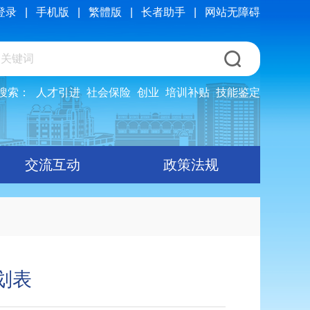
登录
|
手机版
|
繁體版
|
长者助手
|
网站无障碍
搜索：
人才引进
社会保险
创业
培训补贴
技能鉴定
交流互动
政策法规
划表